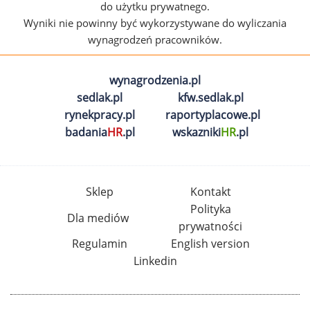
do użytku prywatnego.
Wyniki nie powinny być wykorzystywane do wyliczania
wynagrodzeń pracowników.
wynagrodzenia.pl
sedlak.pl
kfw.sedlak.pl
rynekpracy.pl
raportyplacowe.pl
badania
HR
.pl
wskazniki
HR
.pl
Sklep
Kontakt
Polityka
Dla mediów
prywatności
Regulamin
English version
Linkedin