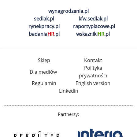
wynagrodzenia.pl
sedlak.pl
kfw.sedlak.pl
rynekpracy.pl
raportyplacowe.pl
badania
HR
.pl
wskazniki
HR
.pl
Sklep
Kontakt
Polityka
Dla mediów
prywatności
Regulamin
English version
Linkedin
Partnerzy: