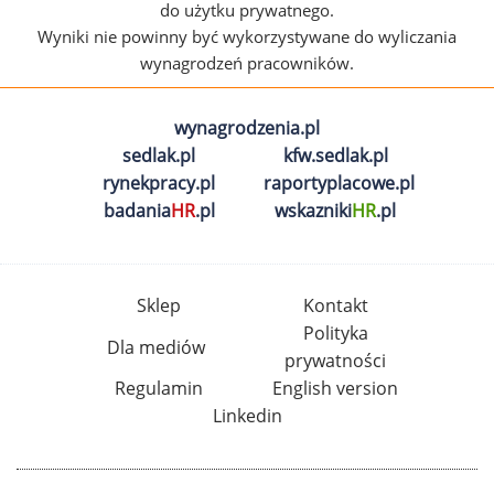
do użytku prywatnego.
Wyniki nie powinny być wykorzystywane do wyliczania
wynagrodzeń pracowników.
wynagrodzenia.pl
sedlak.pl
kfw.sedlak.pl
rynekpracy.pl
raportyplacowe.pl
badania
HR
.pl
wskazniki
HR
.pl
Sklep
Kontakt
Polityka
Dla mediów
prywatności
Regulamin
English version
Linkedin