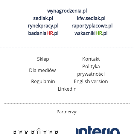
wynagrodzenia.pl
sedlak.pl
kfw.sedlak.pl
rynekpracy.pl
raportyplacowe.pl
badania
HR
.pl
wskazniki
HR
.pl
Sklep
Kontakt
Polityka
Dla mediów
prywatności
Regulamin
English version
Linkedin
Partnerzy: