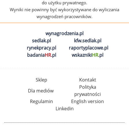
do użytku prywatnego.
Wyniki nie powinny być wykorzystywane do wyliczania
wynagrodzeń pracowników.
wynagrodzenia.pl
sedlak.pl
kfw.sedlak.pl
rynekpracy.pl
raportyplacowe.pl
badania
HR
.pl
wskazniki
HR
.pl
Sklep
Kontakt
Polityka
Dla mediów
prywatności
Regulamin
English version
Linkedin