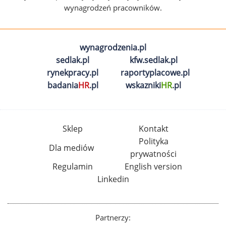
wynagrodzeń pracowników.
wynagrodzenia.pl
sedlak.pl
kfw.sedlak.pl
rynekpracy.pl
raportyplacowe.pl
badania
HR
.pl
wskazniki
HR
.pl
Sklep
Kontakt
Polityka
Dla mediów
prywatności
Regulamin
English version
Linkedin
Partnerzy: