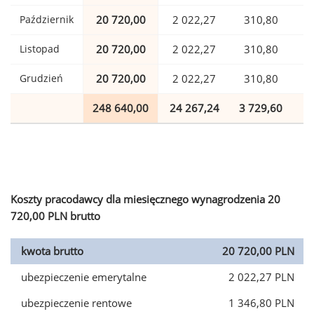
Październik
20 720,00
2 022,27
310,80
Listopad
20 720,00
2 022,27
310,80
Grudzień
20 720,00
2 022,27
310,80
248 640,00
24 267,24
3 729,60
6
Koszty pracodawcy dla miesięcznego wynagrodzenia 20
720,00 PLN brutto
kwota brutto
20 720,00 PLN
ubezpieczenie emerytalne
2 022,27 PLN
ubezpieczenie rentowe
1 346,80 PLN