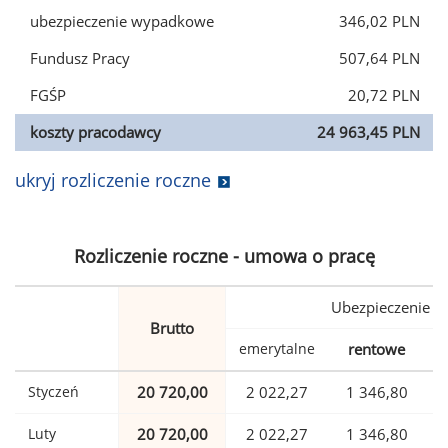
ubezpieczenie wypadkowe
346,02 PLN
Fundusz Pracy
507,64 PLN
FGŚP
20,72 PLN
koszty pracodawcy
24 963,45 PLN
ukryj rozliczenie roczne
Rozliczenie roczne - umowa o pracę
Ubezpieczenie
Brutto
emerytalne
rentowe
w
Styczeń
20 720,00
2 022,27
1 346,80
Luty
20 720,00
2 022,27
1 346,80