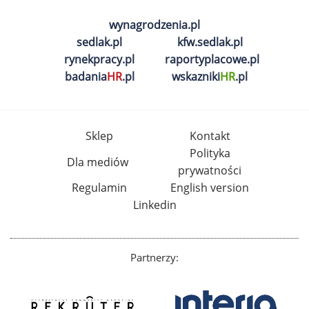
wynagrodzenia.pl
sedlak.pl
kfw.sedlak.pl
rynekpracy.pl
raportyplacowe.pl
badania
HR
.pl
wskazniki
HR
.pl
Sklep
Kontakt
Polityka
Dla mediów
prywatności
Regulamin
English version
Linkedin
Partnerzy: