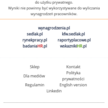
do użytku prywatnego.
Wyniki nie powinny być wykorzystywane do wyliczania
wynagrodzeń pracowników.
wynagrodzenia.pl
sedlak.pl
kfw.sedlak.pl
rynekpracy.pl
raportyplacowe.pl
badania
HR
.pl
wskazniki
HR
.pl
Sklep
Kontakt
Polityka
Dla mediów
prywatności
Regulamin
English version
Linkedin