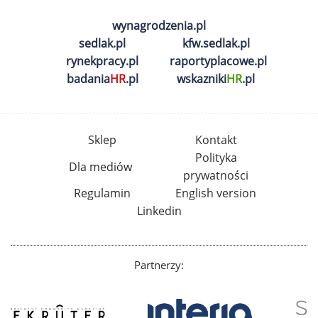
wynagrodzenia.pl
sedlak.pl
kfw.sedlak.pl
rynekpracy.pl
raportyplacowe.pl
badania
HR
.pl
wskazniki
HR
.pl
Sklep
Kontakt
Polityka
Dla mediów
prywatności
Regulamin
English version
Linkedin
Partnerzy: