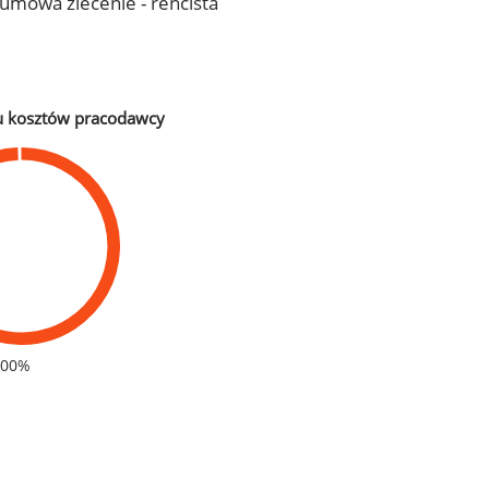
- umowa zlecenie - rencista
u kosztów pracodawcy
100%