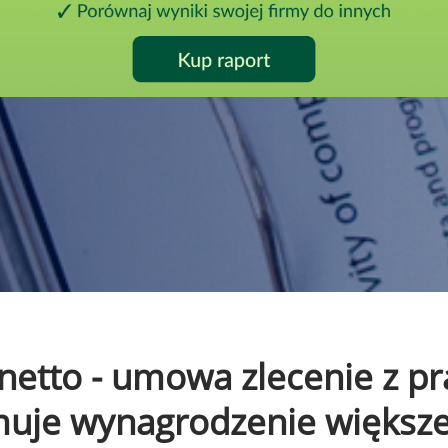
o netto - umowa zlecenie z 
ymuje wynagrodzenie większ