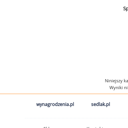
S
Niniejszy k
Wyniki n
wynagrodzenia.pl
sedlak.pl