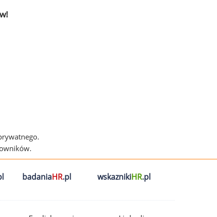
w!
 prywatnego.
cowników.
l
badania
HR
.pl
wskazniki
HR
.pl