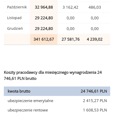
Październik
32 964,88
3 162,42
486,03
Listopad
29 224,80
0,00
0,00
Grudzień
29 224,80
0,00
0,00
341 612,67
27 581,76
4 239,02
8
Koszty pracodawcy dla miesięcznego wynagrodzenia 24
746,61 PLN brutto
kwota brutto
24 746,61 PLN
ubezpieczenie emerytalne
2 415,27 PLN
ubezpieczenie rentowe
1 608,53 PLN