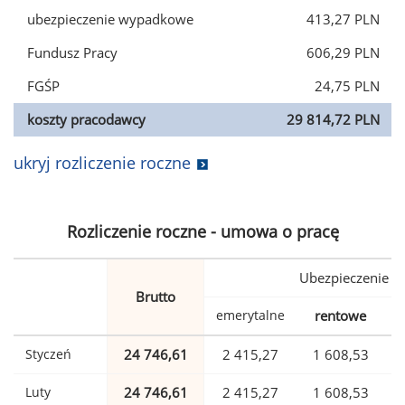
ubezpieczenie wypadkowe
413,27 PLN
Fundusz Pracy
606,29 PLN
FGŚP
24,75 PLN
koszty pracodawcy
29 814,72 PLN
ukryj rozliczenie roczne
Rozliczenie roczne - umowa o pracę
Ubezpieczenie
Brutto
emerytalne
rentowe
w
Styczeń
24 746,61
2 415,27
1 608,53
Luty
24 746,61
2 415,27
1 608,53