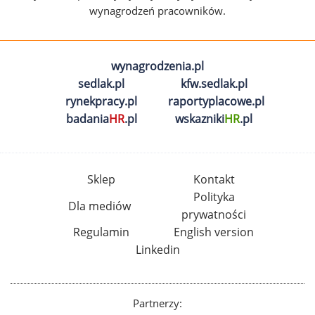
wynagrodzeń pracowników.
wynagrodzenia.pl
sedlak.pl
kfw.sedlak.pl
rynekpracy.pl
raportyplacowe.pl
badania
HR
.pl
wskazniki
HR
.pl
Sklep
Kontakt
Polityka
Dla mediów
prywatności
Regulamin
English version
Linkedin
Partnerzy: