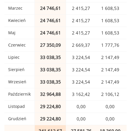
Marzec
24 746,61
2 415,27
1 608,53
Kwiecień
24 746,61
2 415,27
1 608,53
Maj
24 746,61
2 415,27
1 608,53
Czerwiec
27 350,09
2 669,37
1 777,76
Lipiec
33 038,35
3 224,54
2 147,49
Sierpień
33 038,35
3 224,54
2 147,49
Wrzesień
33 038,35
3 224,54
2 147,49
Październik
32 964,88
3 162,42
2 106,12
Listopad
29 224,80
0,00
0,00
Grudzień
29 224,80
0,00
0,00