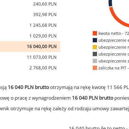
240,60 PLN
392,98 PLN
1 245,68 PLN
kwota netto - 7
1 029,00 PLN
ubezpieczenie 
16 040,00 PLN
ubezpieczenie 
ubezpieczenie 
11 073,00 PLN
ubezpieczenie 
2 768,00 PLN
zaliczka na PIT 
nsją
16 040 PLN brutto
otrzymają na rękę kwotę 11 566 PL
mowę o pracę z wynagrodzeniem
16 040 PLN brutto
ponies
ownik otrzymuje na rękę zależy od rodzaju umowy zawarte
16 040 brutto ile to netto 