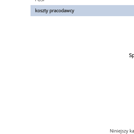
koszty pracodawcy
S
Niniejszy k