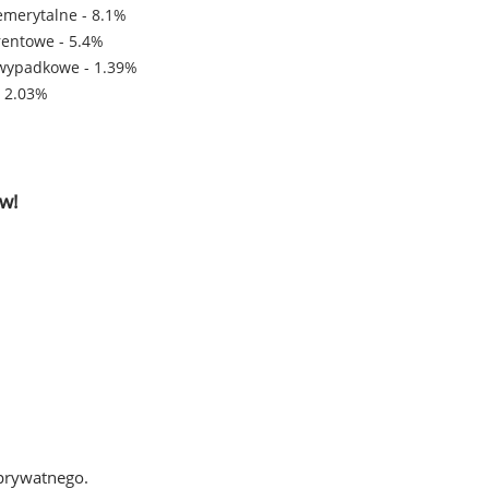
emerytalne - 8.1%
rentowe - 5.4%
wypadkowe - 1.39%
- 2.03%
w!
 prywatnego.