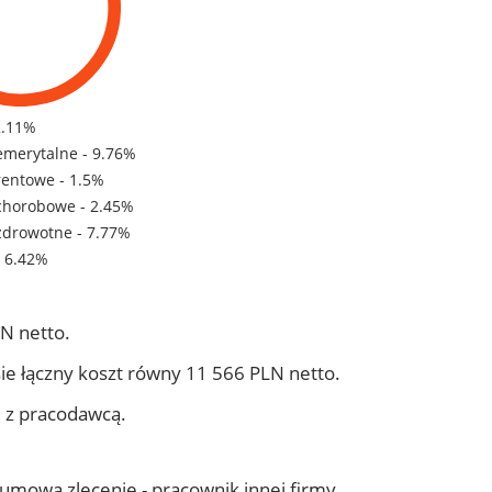
2.11%
emerytalne - 9.76%
rentowe - 1.5%
chorobowe - 2.45%
zdrowotne - 7.77%
- 6.42%
N netto.
ie łączny koszt równy 11 566 PLN netto.
j z pracodawcą.
- umowa zlecenie - pracownik innej firmy