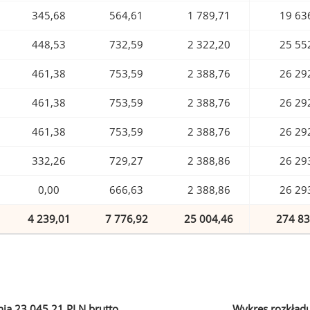
345,68
564,61
1 789,71
19 63
448,53
732,59
2 322,20
25 55
461,38
753,59
2 388,76
26 29
461,38
753,59
2 388,76
26 29
461,38
753,59
2 388,76
26 29
332,26
729,27
2 388,86
26 29
0,00
666,63
2 388,86
26 29
4 239,01
7 776,92
25 004,46
274 83
ia 23 045,21 PLN brutto
Wykres rozkład