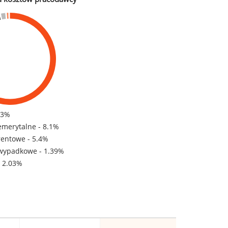
83%
emerytalne - 8.1%
rentowe - 5.4%
wypadkowe - 1.39%
- 2.03%