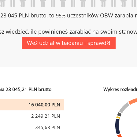
z 23 045 PLN brutto, to
uczestników OBW zarabia m
95%
z wiedzieć, ile powinieneś zarabiać na swoim stano
Weź udział w badaniu i sprawdź!
ia 23 045,21 PLN brutto
Wykres rozkład
16 040,00 PLN
2 249,21 PLN
345,68 PLN