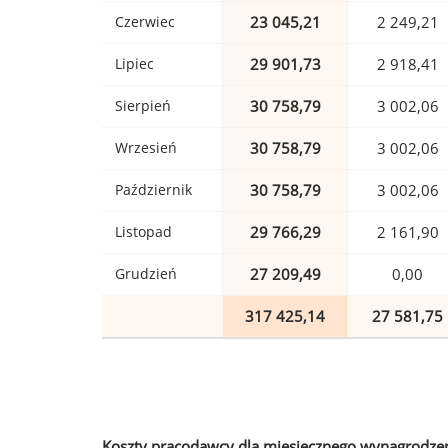
Czerwiec
23 045,21
2 249,21
Lipiec
29 901,73
2 918,41
Sierpień
30 758,79
3 002,06
Wrzesień
30 758,79
3 002,06
Październik
30 758,79
3 002,06
Listopad
29 766,29
2 161,90
Grudzień
27 209,49
0,00
317 425,14
27 581,75
Koszty pracodawcy dla miesięcznego wynagrodzen