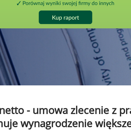
o netto - umowa zlecenie z 
ymuje wynagrodzenie większ