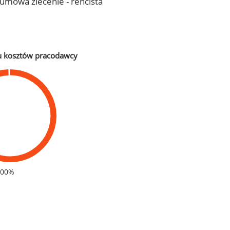
- umowa zlecenie - rencista
u kosztów pracodawcy
100%