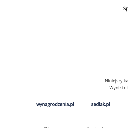
S
Niniejszy k
Wyniki n
wynagrodzenia.pl
sedlak.pl