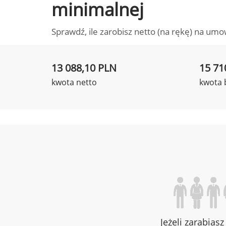
minimalnej
Sprawdź, ile zarobisz netto (na rękę) na umo
13 088,10 PLN
15 71
kwota netto
kwota 
Jeżeli zarabias