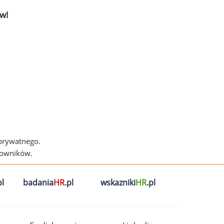
w!
 prywatnego.
cowników.
l
badania
HR
.pl
wskazniki
HR
.pl