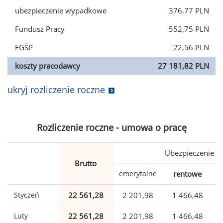
ubezpieczenie wypadkowe
376,77 PLN
Fundusz Pracy
552,75 PLN
FGŚP
22,56 PLN
koszty pracodawcy
27 181,82 PLN
ukryj rozliczenie roczne
Rozliczenie roczne - umowa o pracę
Ubezpieczenie
Brutto
emerytalne
rentowe
w
Styczeń
22 561,28
2 201,98
1 466,48
Luty
22 561,28
2 201,98
1 466,48