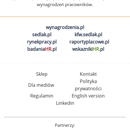
wynagrodzeń pracowników.
wynagrodzenia.pl
sedlak.pl
kfw.sedlak.pl
rynekpracy.pl
raportyplacowe.pl
badania
HR
.pl
wskazniki
HR
.pl
Sklep
Kontakt
Polityka
Dla mediów
prywatności
Regulamin
English version
Linkedin
Partnerzy: