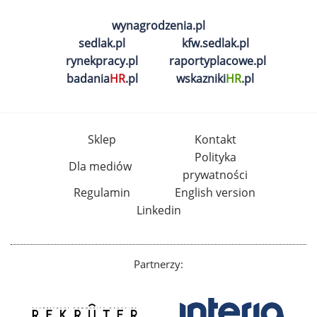
wynagrodzenia.pl
sedlak.pl
kfw.sedlak.pl
rynekpracy.pl
raportyplacowe.pl
badania
HR
.pl
wskazniki
HR
.pl
Sklep
Kontakt
Polityka
Dla mediów
prywatności
Regulamin
English version
Linkedin
Partnerzy: