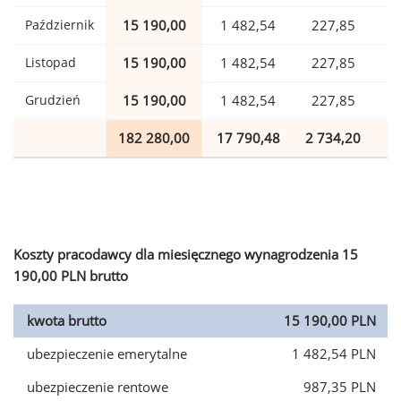
Październik
15 190,00
1 482,54
227,85
Listopad
15 190,00
1 482,54
227,85
Grudzień
15 190,00
1 482,54
227,85
182 280,00
17 790,48
2 734,20
4
Koszty pracodawcy dla miesięcznego wynagrodzenia 15
190,00 PLN brutto
kwota brutto
15 190,00 PLN
ubezpieczenie emerytalne
1 482,54 PLN
ubezpieczenie rentowe
987,35 PLN