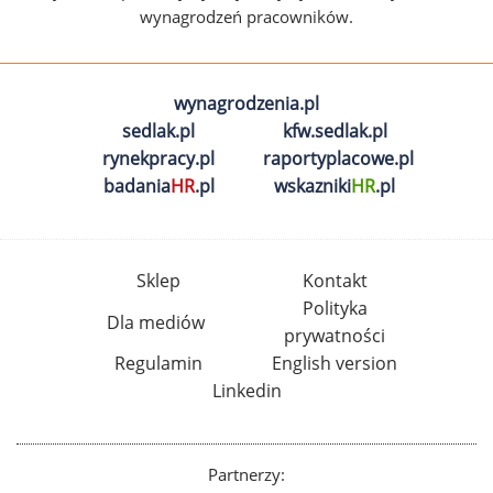
wynagrodzeń pracowników.
wynagrodzenia.pl
sedlak.pl
kfw.sedlak.pl
rynekpracy.pl
raportyplacowe.pl
badania
HR
.pl
wskazniki
HR
.pl
Sklep
Kontakt
Polityka
Dla mediów
prywatności
Regulamin
English version
Linkedin
Partnerzy: