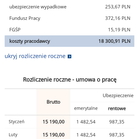
ubezpieczenie wypadkowe
253,67 PLN
Fundusz Pracy
372,16 PLN
FGŚP
15,19 PLN
koszty pracodawcy
18 300,91 PLN
ukryj rozliczenie roczne
Rozliczenie roczne - umowa o pracę
Ubezpieczenie
Brutto
emerytalne
rentowe
w
Styczeń
15 190,00
1 482,54
987,35
Luty
15 190,00
1 482,54
987,35