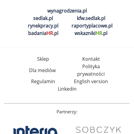
wynagrodzenia.pl
sedlak.pl
kfw.sedlak.pl
rynekpracy.pl
raportyplacowe.pl
badania
HR
.pl
wskazniki
HR
.pl
Sklep
Kontakt
Polityka
Dla mediów
prywatności
Regulamin
English version
Linkedin
Partnerzy: