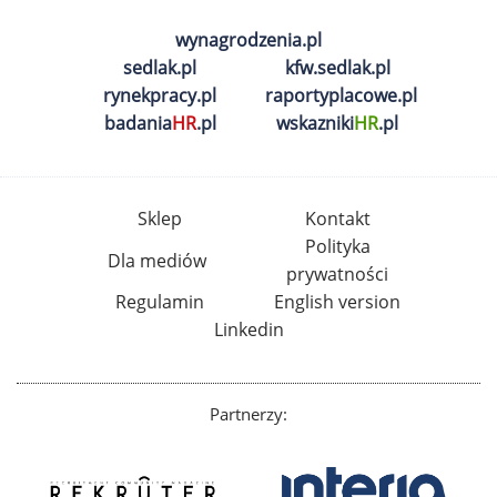
wynagrodzenia.pl
sedlak.pl
kfw.sedlak.pl
rynekpracy.pl
raportyplacowe.pl
badania
HR
.pl
wskazniki
HR
.pl
Sklep
Kontakt
Polityka
Dla mediów
prywatności
Regulamin
English version
Linkedin
Partnerzy: