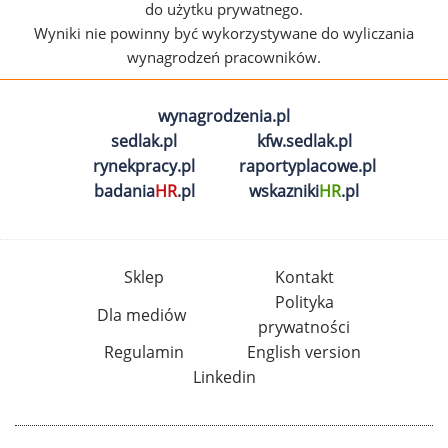
do użytku prywatnego.
Wyniki nie powinny być wykorzystywane do wyliczania
wynagrodzeń pracowników.
wynagrodzenia.pl
sedlak.pl
kfw.sedlak.pl
rynekpracy.pl
raportyplacowe.pl
badania
HR
.pl
wskazniki
HR
.pl
Sklep
Kontakt
Polityka
Dla mediów
prywatności
Regulamin
English version
Linkedin