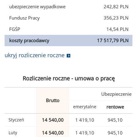
ubezpieczenie wypadkowe
242,82 PLN
Fundusz Pracy
356,23 PLN
FGŚP
14,54 PLN
koszty pracodawcy
17 517,79 PLN
ukryj rozliczenie roczne
Rozliczenie roczne - umowa o pracę
Ubezpieczenie
Brutto
emerytalne
rentowe
w
Styczeń
14 540,00
1 419,10
945,10
Luty
14 540,00
1 419,10
945,10