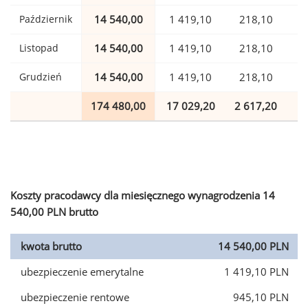
Październik
14 540,00
1 419,10
218,10
Listopad
14 540,00
1 419,10
218,10
Grudzień
14 540,00
1 419,10
218,10
174 480,00
17 029,20
2 617,20
4
Koszty pracodawcy dla miesięcznego wynagrodzenia 14
540,00 PLN brutto
kwota brutto
14 540,00 PLN
ubezpieczenie emerytalne
1 419,10 PLN
ubezpieczenie rentowe
945,10 PLN