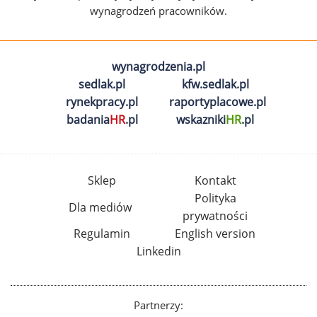
wynagrodzeń pracowników.
wynagrodzenia.pl
sedlak.pl
kfw.sedlak.pl
rynekpracy.pl
raportyplacowe.pl
badania
HR
.pl
wskazniki
HR
.pl
Sklep
Kontakt
Polityka
Dla mediów
prywatności
Regulamin
English version
Linkedin
Partnerzy: