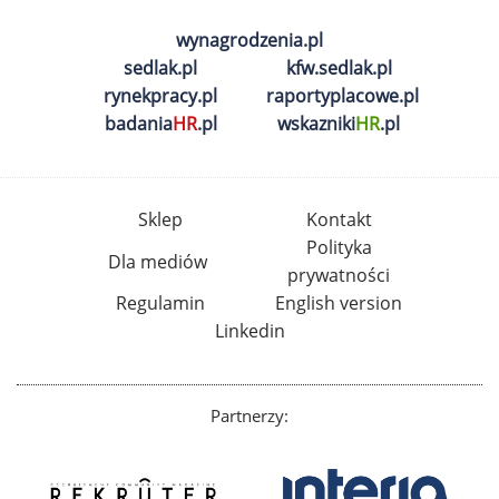
wynagrodzenia.pl
sedlak.pl
kfw.sedlak.pl
rynekpracy.pl
raportyplacowe.pl
badania
HR
.pl
wskazniki
HR
.pl
Sklep
Kontakt
Polityka
Dla mediów
prywatności
Regulamin
English version
Linkedin
Partnerzy: