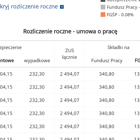
kryj rozliczenie roczne
Fundusz Pracy 
FGŚP - 0.08%
Rozliczenie roczne - umowa o pracę
pieczenie
Składki na
ZUS
łącznie
entowe
wypadkowe
Fundusz Pracy
F
04,15
232,30
2 494,07
340,80
13
04,15
232,30
2 494,07
340,80
13
04,15
232,30
2 494,07
340,80
13
04,15
232,30
2 494,07
340,80
13
04,15
232,30
2 494,07
340,80
13
04,15
232,30
2 494,07
340,80
13