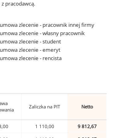
j z pracodawcą.
- umowa zlecenie - pracownik innej firmy
 - umowa zlecenie - własny pracownik
- umowa zlecenie - student
 - umowa zlecenie - emeryt
- umowa zlecenie - rencista
awa
Zaliczka na PIT
Netto
owania
3,00
1 110,00
9 812,67