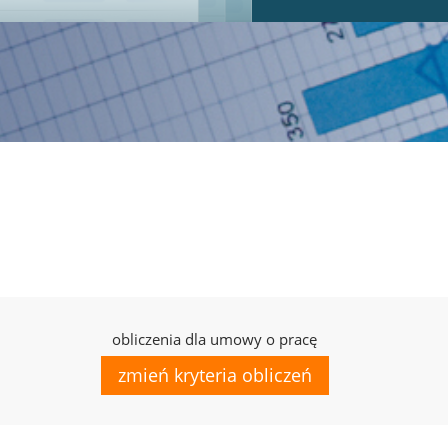
obliczenia dla umowy o pracę
zmień kryteria obliczeń