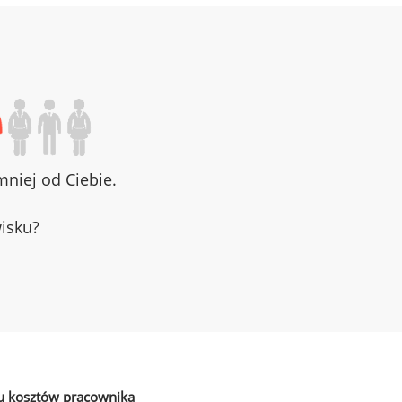
niej od Ciebie.
wisku?
u kosztów pracownika