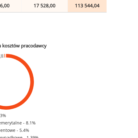
6,00
17 528,00
113 544,04
u kosztów pracodawcy
83%
emerytalne - 8.1%
rentowe - 5.4%
wypadkowe - 1.39%