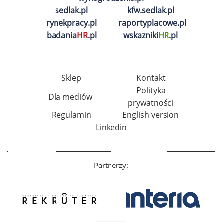
sedlak.pl
kfw.sedlak.pl
rynekpracy.pl
raportyplacowe.pl
badania
HR
.pl
wskazniki
HR
.pl
Sklep
Kontakt
Polityka
Dla mediów
prywatności
Regulamin
English version
Linkedin
Partnerzy: