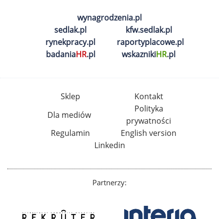
wynagrodzenia.pl
sedlak.pl
kfw.sedlak.pl
rynekpracy.pl
raportyplacowe.pl
badania
HR
.pl
wskazniki
HR
.pl
Sklep
Kontakt
Polityka
Dla mediów
prywatności
Regulamin
English version
Linkedin
Partnerzy: