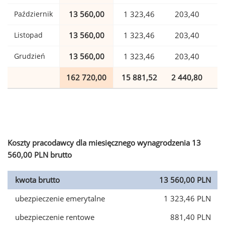
Październik
13 560,00
1 323,46
203,40
Listopad
13 560,00
1 323,46
203,40
Grudzień
13 560,00
1 323,46
203,40
162 720,00
15 881,52
2 440,80
3
Koszty pracodawcy dla miesięcznego wynagrodzenia 13
560,00 PLN brutto
kwota brutto
13 560,00 PLN
ubezpieczenie emerytalne
1 323,46 PLN
ubezpieczenie rentowe
881,40 PLN