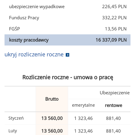
ubezpieczenie wypadkowe
226,45 PLN
Fundusz Pracy
332,22 PLN
FGŚP
13,56 PLN
koszty pracodawcy
16 337,09 PLN
ukryj rozliczenie roczne
Rozliczenie roczne - umowa o pracę
Ubezpieczenie
Brutto
emerytalne
rentowe
w
Styczeń
13 560,00
1 323,46
881,40
Luty
13 560,00
1 323,46
881,40