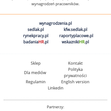
wynagrodzeń pracowników.
wynagrodzenia.pl
sedlak.pl
kfw.sedlak.pl
rynekpracy.pl
raportyplacowe.pl
badania
HR
.pl
wskazniki
HR
.pl
Sklep
Kontakt
Polityka
Dla mediów
prywatności
Regulamin
English version
Linkedin
Partnerzy: