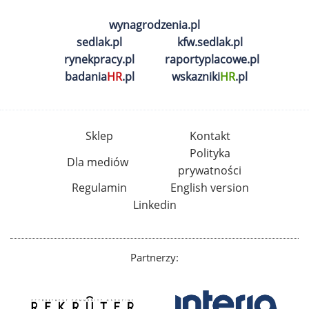
wynagrodzenia.pl
sedlak.pl
kfw.sedlak.pl
rynekpracy.pl
raportyplacowe.pl
badania
HR
.pl
wskazniki
HR
.pl
Sklep
Kontakt
Polityka
Dla mediów
prywatności
Regulamin
English version
Linkedin
Partnerzy: