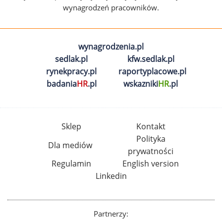
wynagrodzeń pracowników.
wynagrodzenia.pl
sedlak.pl
kfw.sedlak.pl
rynekpracy.pl
raportyplacowe.pl
badania
HR
.pl
wskazniki
HR
.pl
Sklep
Kontakt
Polityka
Dla mediów
prywatności
Regulamin
English version
Linkedin
Partnerzy: