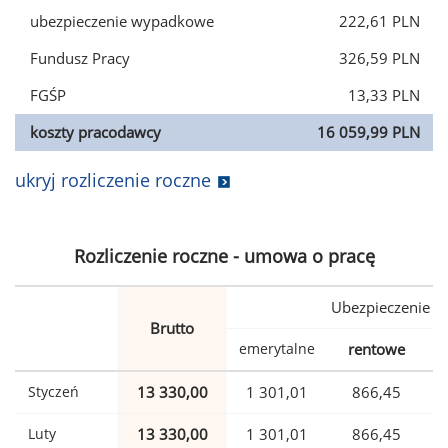
ubezpieczenie wypadkowe
222,61 PLN
Fundusz Pracy
326,59 PLN
FGŚP
13,33 PLN
koszty pracodawcy
16 059,99 PLN
ukryj rozliczenie roczne
Rozliczenie roczne - umowa o pracę
Ubezpieczenie
Brutto
emerytalne
rentowe
w
Styczeń
13 330,00
1 301,01
866,45
Luty
13 330,00
1 301,01
866,45