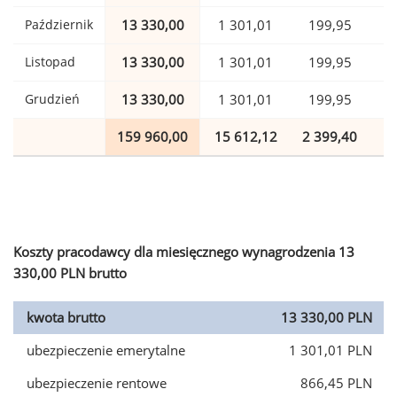
Październik
13 330,00
1 301,01
199,95
Listopad
13 330,00
1 301,01
199,95
Grudzień
13 330,00
1 301,01
199,95
159 960,00
15 612,12
2 399,40
3
Koszty pracodawcy dla miesięcznego wynagrodzenia 13
330,00 PLN brutto
kwota brutto
13 330,00 PLN
ubezpieczenie emerytalne
1 301,01 PLN
ubezpieczenie rentowe
866,45 PLN