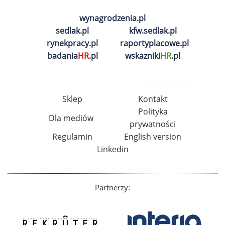
wynagrodzenia.pl
sedlak.pl
kfw.sedlak.pl
rynekpracy.pl
raportyplacowe.pl
badania
HR
.pl
wskazniki
HR
.pl
Sklep
Kontakt
Polityka
Dla mediów
prywatności
Regulamin
English version
Linkedin
Partnerzy: