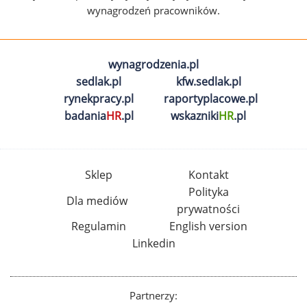
wynagrodzeń pracowników.
wynagrodzenia.pl
sedlak.pl
kfw.sedlak.pl
rynekpracy.pl
raportyplacowe.pl
badania
HR
.pl
wskazniki
HR
.pl
Sklep
Kontakt
Polityka
Dla mediów
prywatności
Regulamin
English version
Linkedin
Partnerzy: