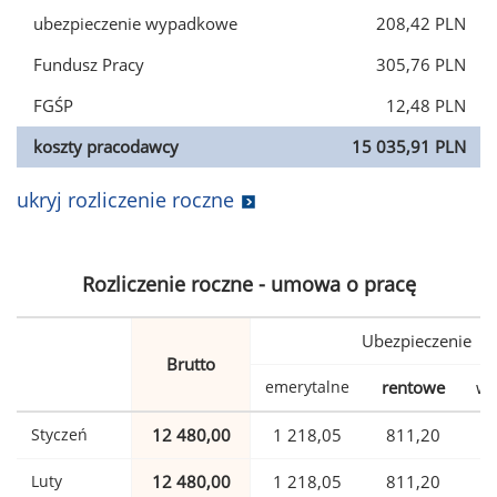
ubezpieczenie wypadkowe
208,42 PLN
Fundusz Pracy
305,76 PLN
FGŚP
12,48 PLN
koszty pracodawcy
15 035,91 PLN
ukryj rozliczenie roczne
Rozliczenie roczne - umowa o pracę
Ubezpieczenie
Brutto
emerytalne
rentowe
wy
Styczeń
12 480,00
1 218,05
811,20
Luty
12 480,00
1 218,05
811,20