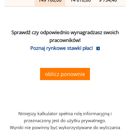
149 760,00
14 616,60
9 734,40
2
Sprawdź czy odpowiednio wynagradzasz swoich
pracowników!
Poznaj rynkowe stawki płac!
oblicz ponownie
Niniejszy kalkulator spełnia rolę informacyjną i
przeznaczony jest do użytku prywatnego.
Wyniki nie powinny być wykorzystywane do wyliczania