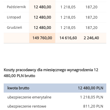
Październik
12 480,00
1 218,05
187,20
Listopad
12 480,00
1 218,05
187,20
Grudzień
12 480,00
1 218,05
187,20
149 760,00
14 616,60
2 246,40
3
Koszty pracodawcy dla miesięcznego wynagrodzenia 12
480,00 PLN brutto
kwota brutto
12 480,00 PLN
ubezpieczenie emerytalne
1 218,05 PLN
ubezpieczenie rentowe
811,20 PLN