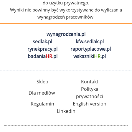
do użytku prywatnego.
Wyniki nie powinny być wykorzystywane do wyliczania
wynagrodzeń pracowników.
wynagrodzenia.pl
sedlak.pl
kfw.sedlak.pl
rynekpracy.pl
raportyplacowe.pl
badania
HR
.pl
wskazniki
HR
.pl
Sklep
Kontakt
Polityka
Dla mediów
prywatności
Regulamin
English version
Linkedin