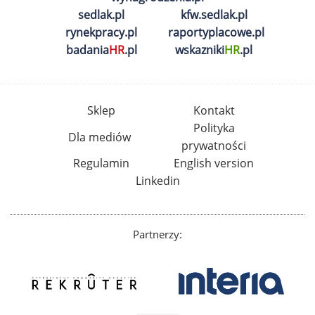
sedlak.pl
kfw.sedlak.pl
rynekpracy.pl
raportyplacowe.pl
badania
HR
.pl
wskazniki
HR
.pl
Sklep
Kontakt
Polityka
Dla mediów
prywatności
Regulamin
English version
Linkedin
Partnerzy: