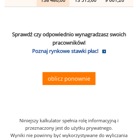
138 480,00
13 515,60
9 001,20
2
Sprawdź czy odpowiednio wynagradzasz swoich
pracowników!
Poznaj rynkowe stawki płac!
oblicz ponownie
Niniejszy kalkulator spełnia rolę informacyjną i
przeznaczony jest do użytku prywatnego.
Wyniki nie powinny być wykorzystywane do wyliczania