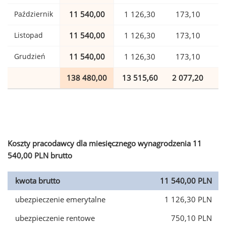
Październik
11 540,00
1 126,30
173,10
Listopad
11 540,00
1 126,30
173,10
Grudzień
11 540,00
1 126,30
173,10
138 480,00
13 515,60
2 077,20
3
Koszty pracodawcy dla miesięcznego wynagrodzenia 11
540,00 PLN brutto
kwota brutto
11 540,00 PLN
ubezpieczenie emerytalne
1 126,30 PLN
ubezpieczenie rentowe
750,10 PLN