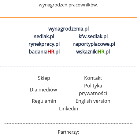
wynagrodzeń pracowników.
wynagrodzenia.pl
sedlak.pl
kfw.sedlak.pl
rynekpracy.pl
raportyplacowe.pl
badania
HR
.pl
wskazniki
HR
.pl
Sklep
Kontakt
Polityka
Dla mediów
prywatności
Regulamin
English version
Linkedin
Partnerzy: