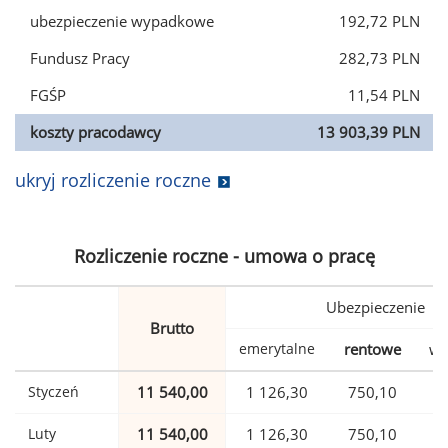
ubezpieczenie wypadkowe
192,72 PLN
Fundusz Pracy
282,73 PLN
FGŚP
11,54 PLN
koszty pracodawcy
13 903,39 PLN
ukryj rozliczenie roczne
Rozliczenie roczne - umowa o pracę
Ubezpieczenie
Brutto
emerytalne
rentowe
wy
Styczeń
11 540,00
1 126,30
750,10
Luty
11 540,00
1 126,30
750,10