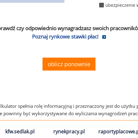
ubezpieczenie 
prawdź czy odpowiednio wynagradzasz swoich pracownikó
Poznaj rynkowe stawki płac!
oblicz ponownie
alkulator spełnia rolę informacyjną i przeznaczony jest do użytku
ie powinny być wykorzystywane do wyliczania wynagrodzeń pra
kfw.sedlak.pl
rynekpracy.pl
raportyplacowe.p