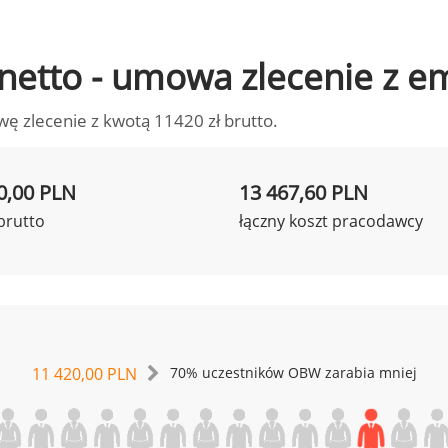
o netto - umowa zlecenie z 
wę zlecenie z kwotą 11420 zł brutto.
0,00 PLN
13 467,60 PLN
brutto
łączny koszt pracodawcy
11 420,00 PLN
70% uczestników OBW zarabia mniej