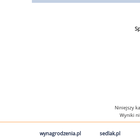
S
Niniejszy k
Wyniki n
wynagrodzenia.pl
sedlak.pl