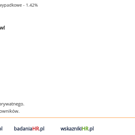
wypadkowe - 1.42%
w!
 prywatnego.
cowników.
l
badania
HR
.pl
wskazniki
HR
.pl