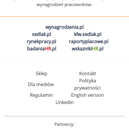
wynagrodzeń pracowników.
wynagrodzenia.pl
sedlak.pl
kfw.sedlak.pl
rynekpracy.pl
raportyplacowe.pl
badania
HR
.pl
wskazniki
HR
.pl
Sklep
Kontakt
Polityka
Dla mediów
prywatności
Regulamin
English version
Linkedin
Partnerzy: