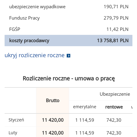
ubezpieczenie wypadkowe
190,71 PLN
Fundusz Pracy
279,79 PLN
FGŚP
11,42 PLN
koszty pracodawcy
13 758,81 PLN
ukryj rozliczenie roczne
Rozliczenie roczne - umowa o pracę
Ubezpieczenie
Brutto
emerytalne
rentowe
wy
Styczeń
11 420,00
1 114,59
742,30
Luty
11 420,00
1 114,59
742,30