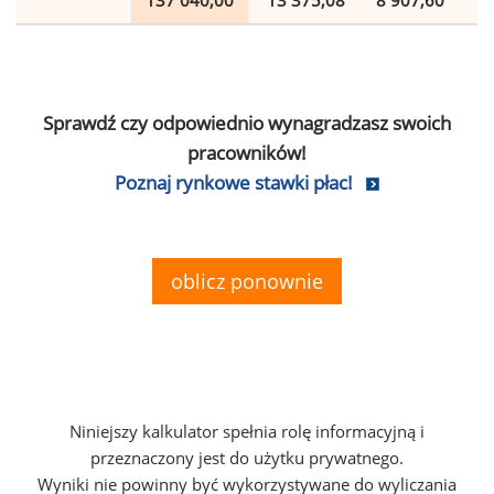
137 040,00
13 375,08
8 907,60
2
Sprawdź czy odpowiednio wynagradzasz swoich
pracowników!
Poznaj rynkowe stawki płac!
oblicz ponownie
Niniejszy kalkulator spełnia rolę informacyjną i
przeznaczony jest do użytku prywatnego.
Wyniki nie powinny być wykorzystywane do wyliczania