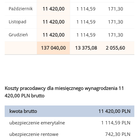
Październik
11 420,00
1 114,59
171,30
Listopad
11 420,00
1 114,59
171,30
Grudzień
11 420,00
1 114,59
171,30
137 040,00
13 375,08
2 055,60
3
Koszty pracodawcy dla miesięcznego wynagrodzenia 11
420,00 PLN brutto
kwota brutto
11 420,00 PLN
ubezpieczenie emerytalne
1 114,59 PLN
ubezpieczenie rentowe
742,30 PLN