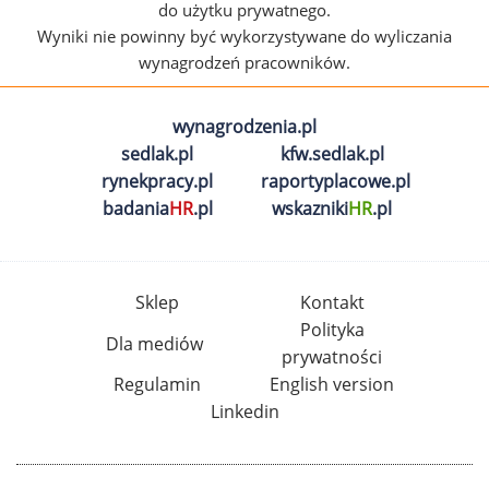
do użytku prywatnego.
Wyniki nie powinny być wykorzystywane do wyliczania
wynagrodzeń pracowników.
wynagrodzenia.pl
sedlak.pl
kfw.sedlak.pl
rynekpracy.pl
raportyplacowe.pl
badania
HR
.pl
wskazniki
HR
.pl
Sklep
Kontakt
Polityka
Dla mediów
prywatności
Regulamin
English version
Linkedin