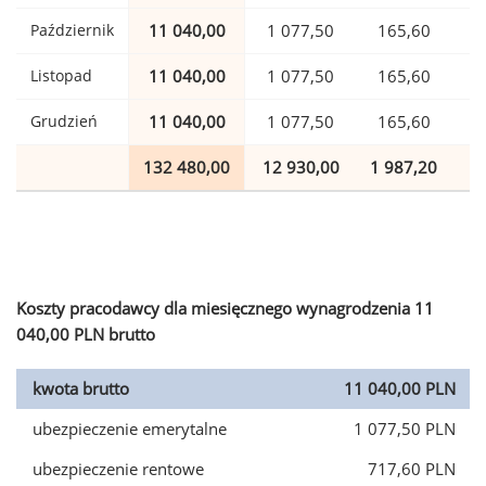
Październik
11 040,00
1 077,50
165,60
Listopad
11 040,00
1 077,50
165,60
Grudzień
11 040,00
1 077,50
165,60
132 480,00
12 930,00
1 987,20
3
Koszty pracodawcy dla miesięcznego wynagrodzenia 11
040,00 PLN brutto
kwota brutto
11 040,00 PLN
ubezpieczenie emerytalne
1 077,50 PLN
ubezpieczenie rentowe
717,60 PLN