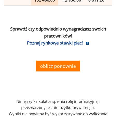
132 480,00
12 930,00
8 611,20
2
Sprawdź czy odpowiednio wynagradzasz swoich
pracowników!
Poznaj rynkowe stawki płac!
oblicz ponownie
Niniejszy kalkulator spełnia rolę informacyjną i
przeznaczony jest do użytku prywatnego.
Wyniki nie powinny być wykorzystywane do wyliczania