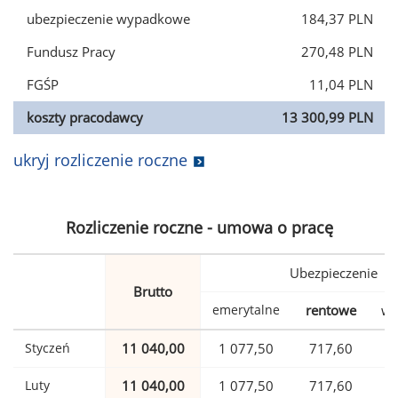
ubezpieczenie wypadkowe
184,37 PLN
Fundusz Pracy
270,48 PLN
FGŚP
11,04 PLN
koszty pracodawcy
13 300,99 PLN
ukryj rozliczenie roczne
Rozliczenie roczne - umowa o pracę
Ubezpieczenie
Brutto
emerytalne
rentowe
wy
Styczeń
11 040,00
1 077,50
717,60
Luty
11 040,00
1 077,50
717,60