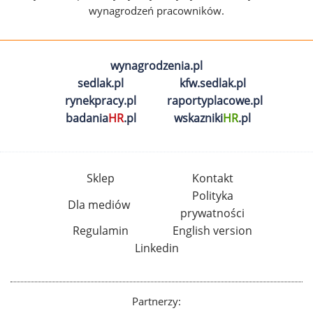
wynagrodzeń pracowników.
wynagrodzenia.pl
sedlak.pl
kfw.sedlak.pl
rynekpracy.pl
raportyplacowe.pl
badania
HR
.pl
wskazniki
HR
.pl
Sklep
Kontakt
Polityka
Dla mediów
prywatności
Regulamin
English version
Linkedin
Partnerzy: