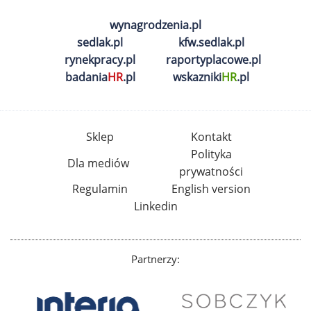
wynagrodzenia.pl
sedlak.pl
kfw.sedlak.pl
rynekpracy.pl
raportyplacowe.pl
badania
HR
.pl
wskazniki
HR
.pl
Sklep
Kontakt
Polityka
Dla mediów
prywatności
Regulamin
English version
Linkedin
Partnerzy: