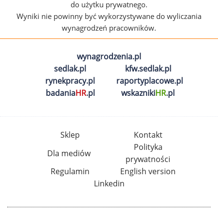
do użytku prywatnego.
Wyniki nie powinny być wykorzystywane do wyliczania
wynagrodzeń pracowników.
wynagrodzenia.pl
sedlak.pl
kfw.sedlak.pl
rynekpracy.pl
raportyplacowe.pl
badania
HR
.pl
wskazniki
HR
.pl
Sklep
Kontakt
Polityka
Dla mediów
prywatności
Regulamin
English version
Linkedin