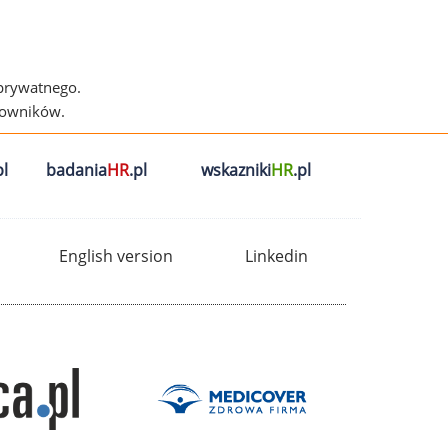
 prywatnego.
cowników.
l
badania
HR
.pl
wskazniki
HR
.pl
English version
Linkedin