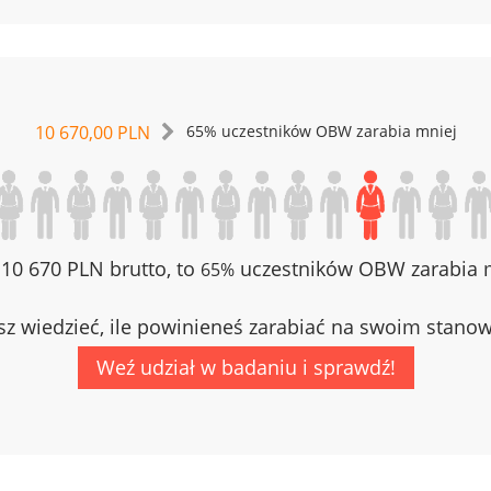
10 670,00 PLN
65% uczestników OBW zarabia mniej
z 10 670 PLN brutto, to
uczestników OBW zarabia m
65%
z wiedzieć, ile powinieneś zarabiać na swoim stano
Weź udział w badaniu i sprawdź!