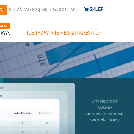
SKLEP
ZALOGUJ SIĘ
KONTAKT
WOŚĆ
OWA
ILE POWINIENEŚ ZARABIAĆ?