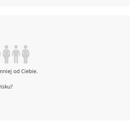
niej od Ciebie.
wisku?