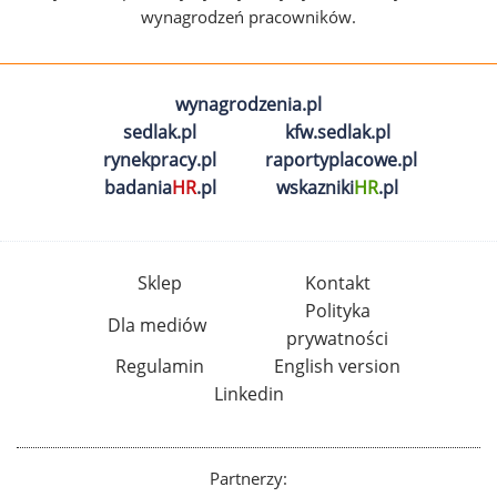
wynagrodzeń pracowników.
wynagrodzenia.pl
sedlak.pl
kfw.sedlak.pl
rynekpracy.pl
raportyplacowe.pl
badania
HR
.pl
wskazniki
HR
.pl
Sklep
Kontakt
Polityka
Dla mediów
prywatności
Regulamin
English version
Linkedin
Partnerzy: