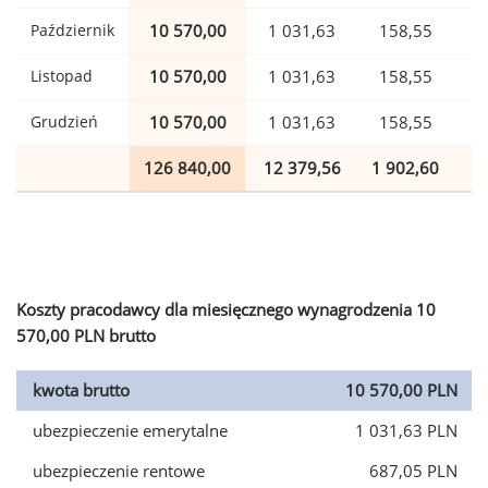
Październik
10 570,00
1 031,63
158,55
Listopad
10 570,00
1 031,63
158,55
Grudzień
10 570,00
1 031,63
158,55
126 840,00
12 379,56
1 902,60
3
Koszty pracodawcy dla miesięcznego wynagrodzenia 10
570,00 PLN brutto
kwota brutto
10 570,00 PLN
ubezpieczenie emerytalne
1 031,63 PLN
ubezpieczenie rentowe
687,05 PLN