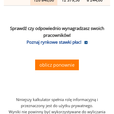
126 840,00
12 379,56
8 244,60
2
Sprawdź czy odpowiednio wynagradzasz swoich
pracowników!
Poznaj rynkowe stawki płac!
oblicz ponownie
Niniejszy kalkulator spełnia rolę informacyjną i
przeznaczony jest do użytku prywatnego.
Wyniki nie powinny być wykorzystywane do wyliczania