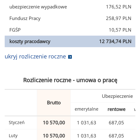
ubezpieczenie wypadkowe
176,52 PLN
Fundusz Pracy
258,97 PLN
FGŚP
10,57 PLN
koszty pracodawcy
12 734,74 PLN
ukryj rozliczenie roczne
Rozliczenie roczne - umowa o pracę
Ubezpieczenie
Brutto
emerytalne
rentowe
wy
Styczeń
10 570,00
1 031,63
687,05
Luty
10 570,00
1 031,63
687,05