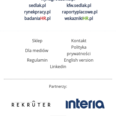
sedlak.pl
kfw.sedlak.pl
rynekpracy.pl
raportyplacowe.pl
badania
HR
.pl
wskazniki
HR
.pl
Sklep
Kontakt
Polityka
Dla mediów
prywatności
Regulamin
English version
Linkedin
Partnerzy: