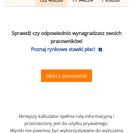
122 400,00
11 946,24
7 956,00
2
Sprawdź czy odpowiednio wynagradzasz swoich
pracowników!
Poznaj rynkowe stawki płac!
oblicz ponownie
Niniejszy kalkulator spełnia rolę informacyjną i
przeznaczony jest do użytku prywatnego.
Wyniki nie powinny być wykorzystywane do wyliczania