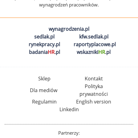
wynagrodzeń pracowników.
wynagrodzenia.pl
sedlak.pl
kfw.sedlak.pl
rynekpracy.pl
raportyplacowe.pl
badania
HR
.pl
wskazniki
HR
.pl
Sklep
Kontakt
Polityka
Dla mediów
prywatności
Regulamin
English version
Linkedin
Partnerzy: