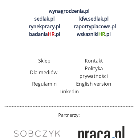
wynagrodzenia.pl
sedlak.pl
kfw.sedlak.pl
rynekpracy.pl
raportyplacowe.pl
badania
HR
.pl
wskazniki
HR
.pl
Sklep
Kontakt
Polityka
Dla mediów
prywatności
Regulamin
English version
Linkedin
Partnerzy: