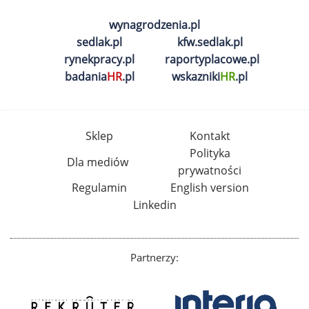
wynagrodzenia.pl
sedlak.pl
kfw.sedlak.pl
rynekpracy.pl
raportyplacowe.pl
badania
HR
.pl
wskazniki
HR
.pl
Sklep
Kontakt
Polityka
Dla mediów
prywatności
Regulamin
English version
Linkedin
Partnerzy: