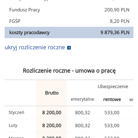
Fundusz Pracy
200,90 PLN
FGŚP
8,20 PLN
koszty pracodawcy
9 879,36 PLN
ukryj rozliczenie roczne
Rozliczenie roczne - umowa o pracę
Ubezpieczenie
Brutto
emerytalne
rentowe
wyp
Styczeń
8 200,00
800,32
533,00
1
Luty
8 200,00
800,32
533,00
1