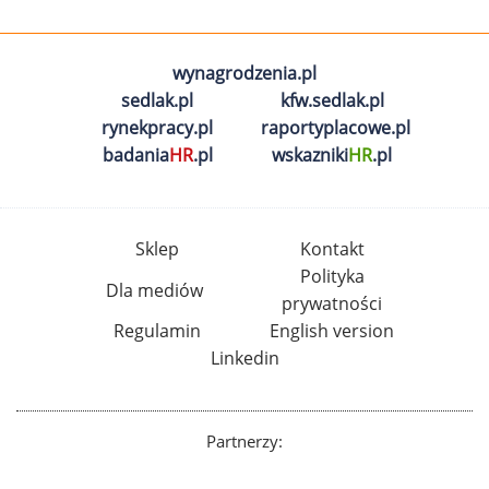
wynagrodzenia.pl
sedlak.pl
kfw.sedlak.pl
rynekpracy.pl
raportyplacowe.pl
badania
HR
.pl
wskazniki
HR
.pl
Sklep
Kontakt
Polityka
Dla mediów
prywatności
Regulamin
English version
Linkedin
Partnerzy: