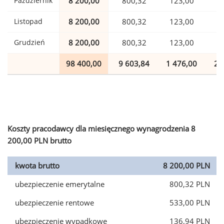
Październik
8 200,00
800,32
123,00
2
Listopad
8 200,00
800,32
123,00
2
Grudzień
8 200,00
800,32
123,00
2
98 400,00
9 603,84
1 476,00
2 
Koszty pracodawcy dla miesięcznego wynagrodzenia 8
200,00 PLN brutto
kwota brutto
8 200,00 PLN
ubezpieczenie emerytalne
800,32 PLN
ubezpieczenie rentowe
533,00 PLN
ubezpieczenie wypadkowe
136,94 PLN