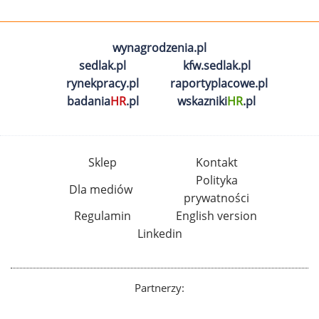
wynagrodzenia.pl
sedlak.pl
kfw.sedlak.pl
rynekpracy.pl
raportyplacowe.pl
badania
HR
.pl
wskazniki
HR
.pl
Sklep
Kontakt
Polityka
Dla mediów
prywatności
Regulamin
English version
Linkedin
Partnerzy: