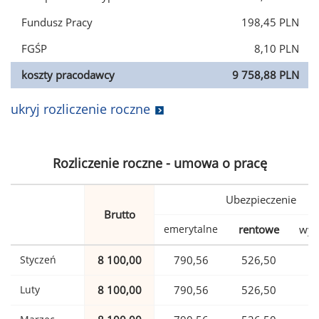
Fundusz Pracy
198,45 PLN
FGŚP
8,10 PLN
koszty pracodawcy
9 758,88 PLN
ukryj rozliczenie roczne
Rozliczenie roczne - umowa o pracę
Ubezpieczenie
Brutto
emerytalne
rentowe
wyp
Styczeń
8 100,00
790,56
526,50
1
Luty
8 100,00
790,56
526,50
1