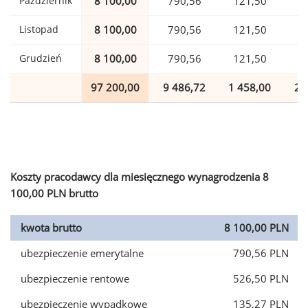
Październik
8 100,00
790,56
121,50
1
Listopad
8 100,00
790,56
121,50
1
Grudzień
8 100,00
790,56
121,50
1
97 200,00
9 486,72
1 458,00
2 
Koszty pracodawcy dla miesięcznego wynagrodzenia 8
100,00 PLN brutto
kwota brutto
8 100,00 PLN
ubezpieczenie emerytalne
790,56 PLN
ubezpieczenie rentowe
526,50 PLN
ubezpieczenie wypadkowe
135,27 PLN