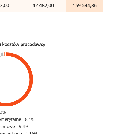
2,00
42 482,00
159 544,36
u kosztów pracodawcy
83%
emerytalne - 8.1%
rentowe - 5.4%
wypadkowe - 1.39%