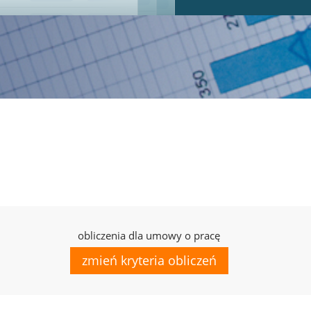
obliczenia dla umowy o pracę
zmień kryteria obliczeń