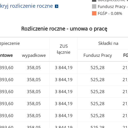
kryj rozliczenie roczne
Fundusz Pracy 
FGŚP - 0.08%
Rozliczenie roczne - umowa o pracę
pieczenie
Składki na
ZUS
łącznie
entowe
wypadkowe
Fundusz Pracy
F
393,60
358,05
3 844,19
525,28
21
393,60
358,05
3 844,19
525,28
21
393,60
358,05
3 844,19
525,28
21
393,60
358,05
3 844,19
525,28
21
393,60
358,05
3 844,19
525,28
21
393,60
358,05
3 844,19
525,28
21