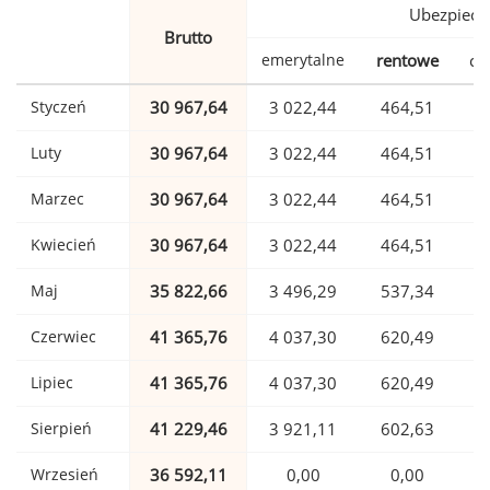
Ubezpiecz
Brutto
emerytalne
rentowe
ch
Styczeń
30 967,64
3 022,44
464,51
Luty
30 967,64
3 022,44
464,51
Marzec
30 967,64
3 022,44
464,51
Kwiecień
30 967,64
3 022,44
464,51
Maj
35 822,66
3 496,29
537,34
Czerwiec
41 365,76
4 037,30
620,49
1
Lipiec
41 365,76
4 037,30
620,49
1
Sierpień
41 229,46
3 921,11
602,63
1
Wrzesień
36 592,11
0,00
0,00