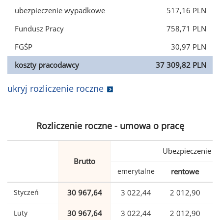
ubezpieczenie wypadkowe
517,16 PLN
Fundusz Pracy
758,71 PLN
FGŚP
30,97 PLN
koszty pracodawcy
37 309,82 PLN
ukryj rozliczenie roczne
Rozliczenie roczne - umowa o pracę
Ubezpieczenie
Brutto
emerytalne
rentowe
w
Styczeń
30 967,64
3 022,44
2 012,90
Luty
30 967,64
3 022,44
2 012,90