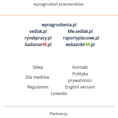
wynagrodzeń pracowników.
wynagrodzenia.pl
sedlak.pl
kfw.sedlak.pl
rynekpracy.pl
raportyplacowe.pl
badania
HR
.pl
wskazniki
HR
.pl
Sklep
Kontakt
Polityka
Dla mediów
prywatności
Regulamin
English version
Linkedin
Partnerzy: