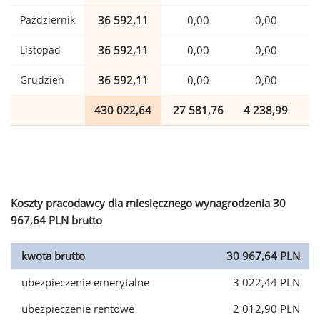
Październik
36 592,11
0,00
0,00
Listopad
36 592,11
0,00
0,00
Grudzień
36 592,11
0,00
0,00
430 022,64
27 581,76
4 238,99
1
Koszty pracodawcy dla miesięcznego wynagrodzenia 30
967,64 PLN brutto
kwota brutto
30 967,64 PLN
ubezpieczenie emerytalne
3 022,44 PLN
ubezpieczenie rentowe
2 012,90 PLN