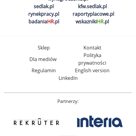
sedlak.pl
kfw.sedlak.pl
rynekpracy.pl
raportyplacowe.pl
badania
HR
.pl
wskazniki
HR
.pl
Sklep
Kontakt
Polityka
Dla mediów
prywatności
Regulamin
English version
Linkedin
Partnerzy: